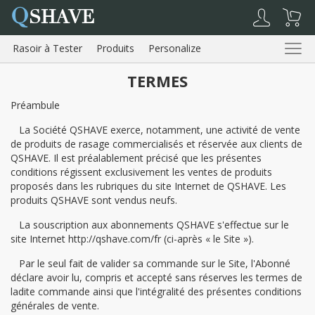
Q
SHAVE
Rasoir à Tester
Produits
Personalize
Qui Sommes-Nous
Avis
TERMES
Préambule
Rasoir à
Produits
Qui Sommes-
Avis
Tester
Nous
La Société QSHAVE exerce, notamment, une activité de vente
de produits de rasage commercialisés et réservée aux clients de
QSHAVE. Il est préalablement précisé que les présentes
conditions régissent exclusivement les ventes de produits
Panier
proposés dans les rubriques du site Internet de QSHAVE. Les
produits QSHAVE sont vendus neufs.
La souscription aux abonnements QSHAVE s'effectue sur le
Mon Compte
Se
site Internet http://qshave.com/fr (ci-après « le Site »).
Déconnecter
Par le seul fait de valider sa commande sur le Site, l'Abonné
déclare avoir lu, compris et accepté sans réserves les termes de
ladite commande ainsi que l'intégralité des présentes conditions
générales de vente.