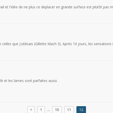
travail et l'idée de ne plus ce deplacer en grande surface est plutôt pa
celles que j'utilisais (Gillette Mach 3). Après 10 jours, les sensation
é et les lames sont parfaites aussi.
<
1
...
10
11
12