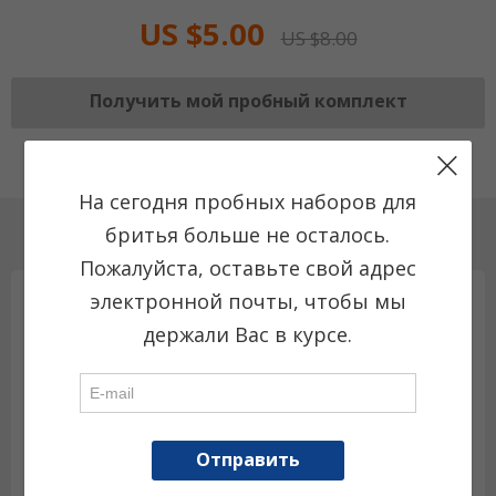
US $5.00
US $8.00
Получить мой пробный комплект
Единовременная покупка, не подписка
На сегодня пробных наборов для
бритья больше не осталось.
Читать обзор нашего клиента
Пожалуйста, оставьте свой адрес
A***x K.
электронной почты, чтобы мы
Очень хороший станок. В комплекте Ручка + 2
держали Вас в курсе.
насадки - с 3-мя и 5-ю лезвиями + инструкция-
реклама-прайс на русском языке. Продавец
отправил быстро. Упаковано аккуратно.
Рекомендую!
Отправить